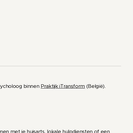
psycholoog binnen
Praktijk iTransform
(België).
en met je huisarts, lokale hulpdiensten of een