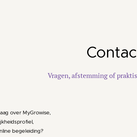
Contac
Vragen, afstemming of prakti
raag over MyGrowise,
jkheidsprofiel,
nline begeleiding?