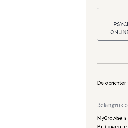
PSYC
ONLINE
De oprichter
Belangrijk 
MyGrowise is 
Bij dringende